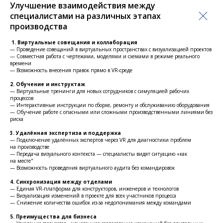
Улучшение взаимодействия между
специалистами на различных этапах
производства
1. Виртуальные совещания и коллаборация
— Проведение совещаний в виртуальных пространствах с визуализацией проектов
— Совместная работа с чертежами, моделями и схемами в режиме реального
времени
— Возможность внесения правок прямо в VR-среде
2. Обучение и инструктаж
— Виртуальные тренинги для новых сотрудников с симуляцией рабочих
процессов
— Интерактивные инструкции по сборке, ремонту и обслуживанию оборудования
— Обучение работе с опасными или сложными производственными линиями без
риска
3. Удалённая экспертиза и поддержка
— Подключение удалённых экспертов через VR для диагностики проблем
на производстве
— Передача визуального контекста — специалисты видят ситуацию «как
на месте"
— Возможность проведения виртуального аудита без командировок
4. Синхронизация между отделами
— Единая VR-платформа для конструкторов, инженеров и технологов
— Визуализация изменений в проекте для всех участников процесса
— Снижение количества ошибок из-за недопонимания между командами
5. Преимущества для бизнеса