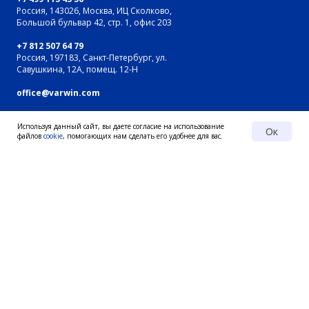
Россия, 143026, Москва, ИЦ Сколково,
Большой бульвар 42, стр. 1, офис 203
+7 812 507 64 79
Россия, 197183, Санкт-Петербург, ул.
Савушкина, 12А, помещ. 12-Н
office@varwin.com
Карта сайта
Используя данный сайт, вы даете согласие на использование
Ок
файлов
cookie
, помогающих нам сделать его удобнее для вас.
О нас
Портфолио
О Varwin
VR для промышленности
Контакты
Все кейсы
Наши новости
VR-решения
Такелаж VR Lab
Криминалистика VR Lab