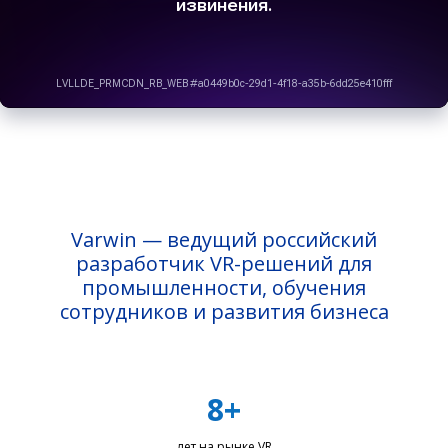
Varwin — ведущий российский
разработчик VR-решений для
промышленности, обучения
сотрудников и развития бизнеса
8+
лет на рынке VR