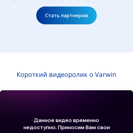
Стать партнером
Короткий видеоролик о Varwin