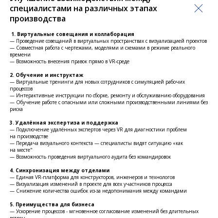
специалистами на различных этапах
производства
1. Виртуальные совещания и коллаборация
— Проведение совещаний в виртуальных пространствах с визуализацией проектов
— Совместная работа с чертежами, моделями и схемами в режиме реального
времени
— Возможность внесения правок прямо в VR-среде
2. Обучение и инструктаж
— Виртуальные тренинги для новых сотрудников с симуляцией рабочих
процессов
— Интерактивные инструкции по сборке, ремонту и обслуживанию оборудования
— Обучение работе с опасными или сложными производственными линиями без
риска
3. Удалённая экспертиза и поддержка
— Подключение удалённых экспертов через VR для диагностики проблем
на производстве
— Передача визуального контекста — специалисты видят ситуацию «как
на месте"
— Возможность проведения виртуального аудита без командировок
4. Синхронизация между отделами
— Единая VR-платформа для конструкторов, инженеров и технологов
— Визуализация изменений в проекте для всех участников процесса
— Снижение количества ошибок из-за недопонимания между командами
5. Преимущества для бизнеса
— Ускорение процессов - мгновенное согласование изменений без длительных
встреч