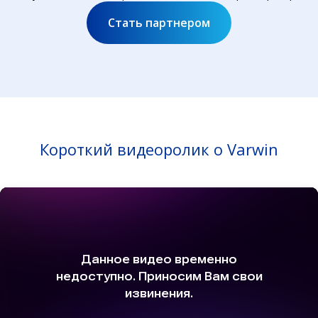
Стать партнером
Короткий видеоролик о Varwin